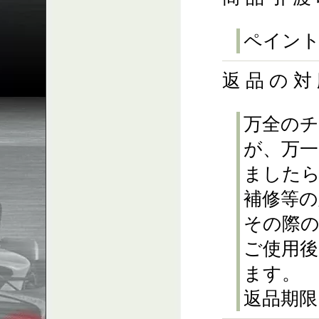
ペイント
返 品 の 対
万全の
が、万一
ました
補修等の
その際
ご使用
ます。
返品期限