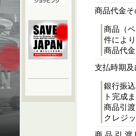
商品代金そ
商品（
件によ
商品代金
支払時期及
銀行振込
ト完成ま
商品引渡
クレジ
商 品 引 渡