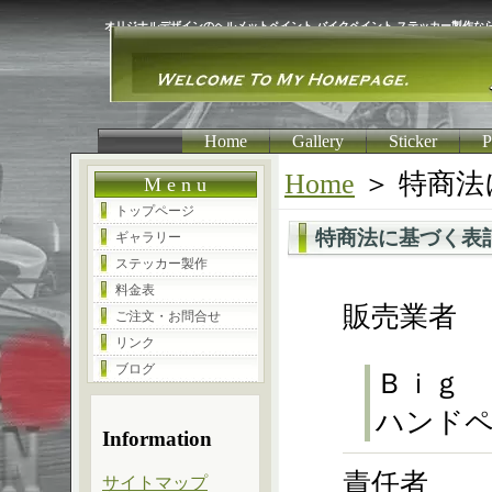
オリジナルデザインのヘルメットペイント,バイクペイント,ステッカー製作な
Home
Gallery
Sticker
P
Home
＞ 特商
M e n u
トップページ
特商法に基づく表
ギャラリー
ステッカー製作
料金表
販売業者
ご注文・お問合せ
リンク
ブログ
Ｂｉｇ 
ハンド
Information
責任者
サイトマップ