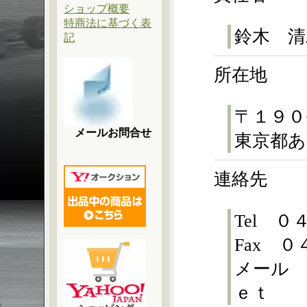
ショップ概要
特商法に基づく表
鈴木 清
記
所在地
〒１９０
メールお問合せ
東京都あ
連絡先
Tel 
Fax 
メール 
ｅｔ